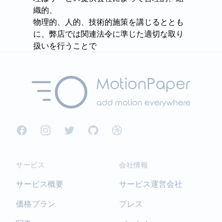
織的、
物理的、人的、技術的施策を講じるととも
に、弊店では関連法令に準じた適切な取り
扱いを行うことで
個人データへの不正な侵入、個人情報の紛
失、改ざん、漏えい等の危険防止に努めま
す。
5.個人情報の訂正・削除
お客様からお預かりした個人情報の訂正・
削除は下記の問合せ先よりお知らせ下さ
Facebook
Instagram
Twitter
GitHub
Dribbble
い。
また、ユーザー登録された場合、登録情報
の修正画面より個人情報の訂正が出来ま
サービス
会社情報
す。
サービス概要
サービス運営会社
6.cookie(クッキー)の使用について
価格プラン
プレス
当社は、お客様によりよいサービスを提供