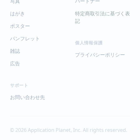
写真
パートナー
するため、cookie（クッキー）を使用する
ことがありますが、
はがき
特定商取引法に基づく表
これにより個人を特定できる情報の収集を
記
行えるものではなく、お客様のプライバシ
ポスター
ーを侵害することはございません。
パンフレット
また、cookie（クッキー）の受け入れを希
個人情報保護
望されない場合は、ブラウザの設定で変更
雑誌
することができます。
プライバシーポリシー
広告
7.SSLの使用について
個人情報の入力時には、セキュリティ確保
のため、これらの情報が傍受、
サポート
妨害または改ざんされることを防ぐ目的で
お問い合わせ先
SSL（Secure Sockets Layer）技術を使用
しております。
※SSLは情報を暗号化することで、盗聴防止
やデータの改ざん防止送受信する機能のこ
とです。
© 2026 Application Planet, Inc. All rights reserved.
SSLを利用することでより安全に情報を送